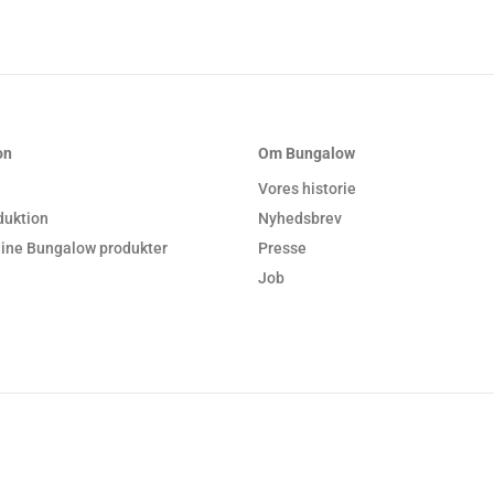
on
Om Bungalow
Vores historie
duktion
Nyhedsbrev
 dine Bungalow produkter
Presse
Job