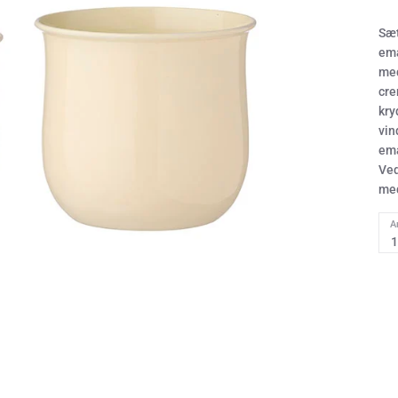
Sæt
ema
med
cre
kry
vin
ema
Ved
med
A
1