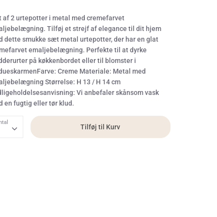
 af 2 urtepotter i metal med cremefarvet
ljebelægning. Tilføj et strejf af elegance til dit hjem
 dette smukke sæt metal urtepotter, der har en glat
mefarvet emaljebelægning. Perfekte til at dyrke
dderurter på køkkenbordet eller til blomster i
dueskarmenFarve: Creme Materiale: Metal med
ljebelægning Størrelse: H 13 / H 14 cm
ligeholdelsesanvisning: Vi anbefaler skånsom vask
 en fugtig eller tør klud.
ntal
Tilføj til Kurv