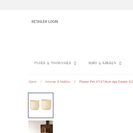
Hop
til
indhold
RETAILER LOGIN
Puder & Madrasser
Bord & Køkken
Hjem
/
Interiør & Møbler
/
Flower Pot H13/14cm Aja Cream S/