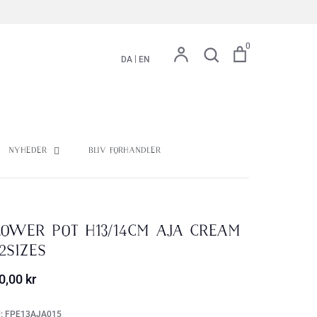
0
Konto
Søg
Kurv
Søg
|
DA
EN
Nyheder
Bliv forhandler
lower Pot H13/14cm Aja Cream
2sizes
0,00 kr
:
FPE13AJA015