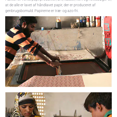
at de alle er lavet af håndlavet papir, der er produceret af
genbrugsbomuld. Papirerne er træ- og azo-fri.