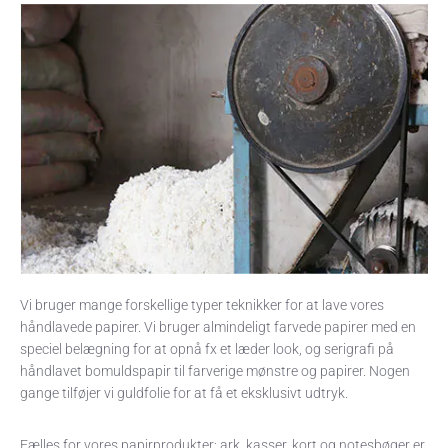
Vi bruger mange forskellige typer teknikker for at lave vores
håndlavede papirer. Vi bruger almindeligt farvede papirer med en
speciel belægning for at opnå fx et læder look, og serigrafi på
håndlavet bomuldspapir til farverige mønstre og papirer. Nogen
gange tilføjer vi guldfolie for at få et eksklusivt udtryk.
Fælles for vores papirprodukter; ark, kasser, kort og notesbøger er,