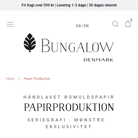
Hop
Fri fragt over 599 kr | Levering 1-3 dage | 30 dages returret
til
indhold
0
Søg
Ku
|
DA
EN
Hjem
/
Paper Production
HÅNDLAVET BOMULDSPAPIR
papirproduktion
SERIEGRAFI · MØNSTRE ·
EKSLUSIVITET