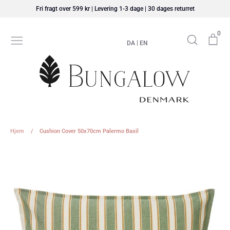
Hop
Fri fragt over 599 kr | Levering 1-3 dage | 30 dages returret
til
indhold
0
Søg
Ku
|
DA
EN
Hjem
/
Cushion Cover 50x70cm Palermo Basil