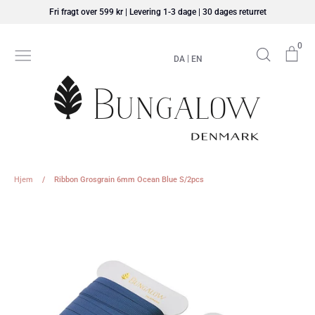
Hop
Fri fragt over 599 kr | Levering 1-3 dage | 30 dages returret
til
indhold
0
Søg
Ku
|
DA
EN
Hjem
/
Ribbon Grosgrain 6mm Ocean Blue S/2pcs